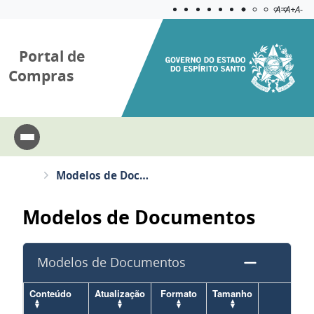
Acessibilida
Aplicar c
A=
A+
A-
Portal de
Compras
Modelos de Documentos
Modelos de Documentos
Modelos de Documentos
Conteúdo
Atualização
Formato
Tamanho