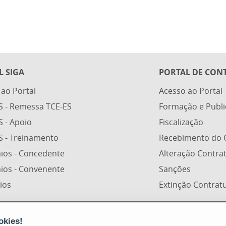
L SIGA
PORTAL DE CON
 ao Portal
Acesso ao Portal
S - Remessa TCE-ES
Formação e Publ
S - Apoio
Fiscalização
S - Treinamento
Recebimento do 
ios - Concedente
Alteração Contra
ios - Convenente
Sanções
ios
Extinção Contrat
Portal de Compras Governamentais