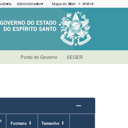
Acessibilidade
Aplicar contraste
vidoria
Administrador
Mapa do Site
A=
A+
A-
Portal do Governo
SEGER
o
Formato
Tamanho