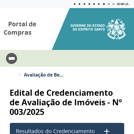
Acessibilida
Aplicar c
A=
A+
A-
Portal de
Compras
Avaliação de Bens Imóveis - Edital SEGER 03/2025
Edital de Credenciamento
de Avaliação de Imóveis - Nº
003/2025
Resultados do Credenciamento