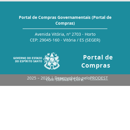
Portal de Compras Governamentais (Portal de
Compras)
Avenida Vitória, nº 2703 - Horto
CEP: 29045-160 - Vitória / ES (SEGER)
Portal de
Compras
2025 – 2026 | Desenvolvido pelo
PRODEST
com Software Livre.