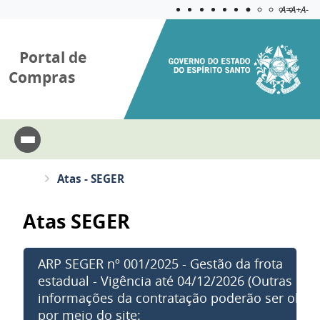
Acessibilida
Aplicar c
A=
A+
A-
Portal de
Compras
Atas - SEGER
Atas SEGER
ARP SEGER nº 001/2025 - Gestão da frota
estadual - Vigência até 04/12/2026 (Outras
informações da contratação poderão ser obtid
por meio do site: