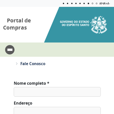
Acessibilida
Aplicar c
A=
A+
A-
Portal de
Compras
Fale Conosco
Nome completo *
Endereço