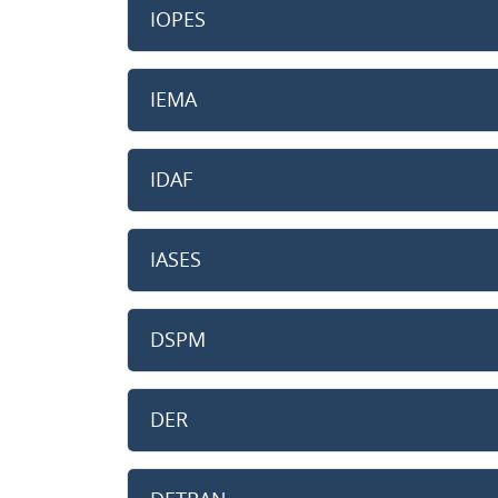
IOPES
IEMA
IDAF
IASES
DSPM
DER