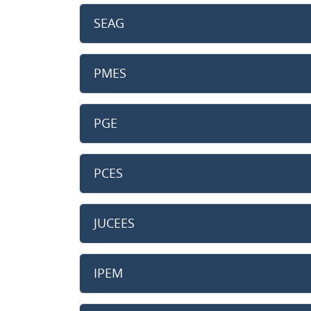
SEAG
PMES
PGE
PCES
JUCEES
IPEM