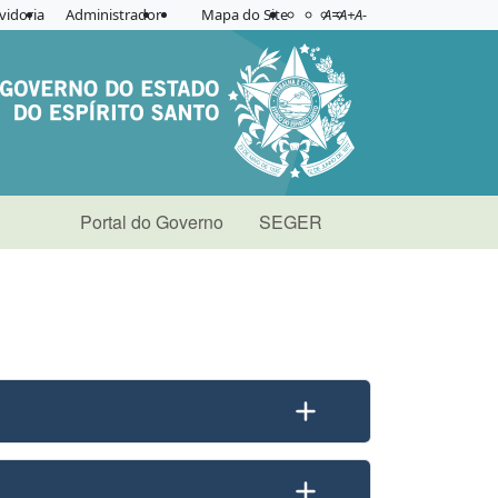
Acessibilidade
Aplicar contraste
vidoria
Administrador
Mapa do Site
A=
A+
A-
Portal do Governo
SEGER