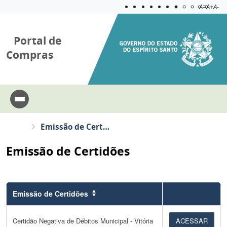
Acessibilida
Aplicar c
A=
A+
A-
Portal de
Compras
Emissão de Certidões
Emissão de Certidões
Emissão de Certidões
Certidão Negativa de Débitos Municipal - Vitória
ACESSAR