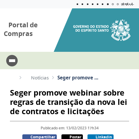
Acessibilida
Aplicar c
A=
A+
A-
Portal de
Compras
Notícias
Seger promove webinar sobre regras de transição da nova lei de contratos e licitações
Seger promove webinar sobre
regras de transição da nova lei
de contratos e licitações
Publicado em: 13/02/2023 17h34
Compartilhar
Postar
Linkedin