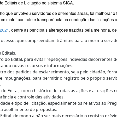
e Editais de Licitação no sistema SIGA.
ho que envolveu servidores de diferentes áreas, foi melhorar o f
 um maior controle e transparência na condução das licitações a
/2021
, dentre as principais alterações trazidas pela melhoria, d
processo, que compreendiam trâmites para o mesmo servidor
 Editais.
do Edital, para evitar repetições indevidas decorrentes 
entando novos recursos e informações.
tro dos pedidos de esclarecimento, seja pelo cidadão, forn
e impugnações, para permitir o registro pelo próprio servi
.
do Edital, com o histórico de todas as ações e alterações re
ência e controle das atividades.
de e tipo de licitação, especialmente os relativos ao Preg
ra acolhimento de propostas.
do Edital, de modo a não ser mais necessário o registro pré