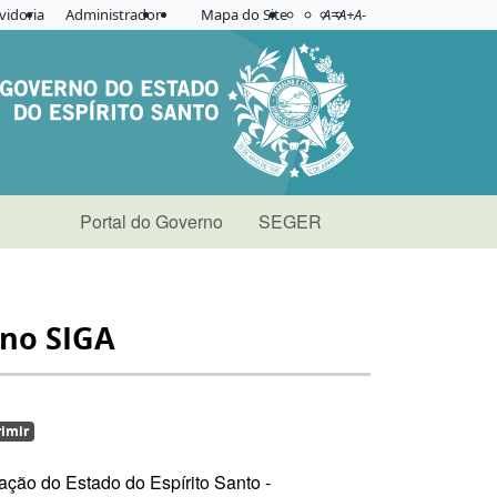
Acessibilidade
Aplicar contraste
vidoria
Administrador
Mapa do Site
A=
A+
A-
Portal do Governo
SEGER
 no SIGA
imir
ção do Estado do Espírito Santo -