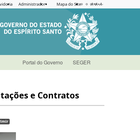
Acessibilidade
Aplicar contraste
vidoria
Administrador
Mapa do Site
A=
A+
A-
Portal do Governo
SEGER
citações e Contratos
imir