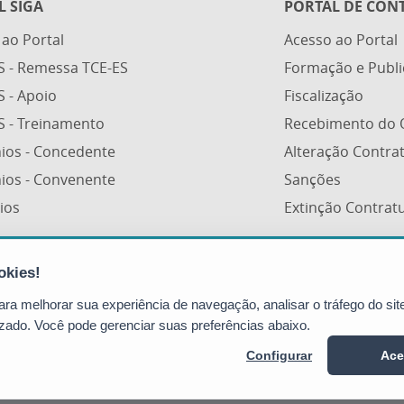
L SIGA
PORTAL DE CON
 ao Portal
Acesso ao Portal
S - Remessa TCE-ES
Formação e Publ
S - Apoio
Fiscalização
S - Treinamento
Recebimento do 
ios - Concedente
Alteração Contra
ios - Convenente
Sanções
ios
Extinção Contrat
Portal de Compras Governamentais
(Portal de Compras)
a melhorar sua experiência de navegação, analisar o tráfego do site
Avenida Vitória, nº 2703 - Horto
zado. Você pode gerenciar suas preferências abaixo.
CEP: 29045-160 - Vitória / ES (SEGER)
Configurar
Ace