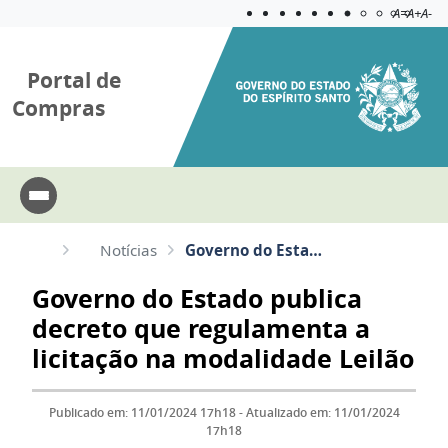
Acessibilida
Aplicar c
A=
A+
A-
Portal de
Compras
Notícias
Governo do Estado publica decreto que regulamenta a licitação na modalidade Leilão
Governo do Estado publica
decreto que regulamenta a
licitação na modalidade Leilão
Publicado em: 11/01/2024 17h18 - Atualizado em: 11/01/2024
17h18